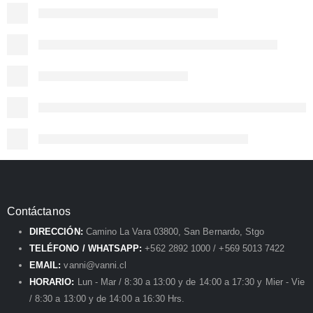
Contáctanos
DIRECCIÓN:
Camino La Vara 03800, San Bernardo, Stgo
TELÉFONO / WHATSAPP:
+562 2892 1000 / +569 5013 7422
EMAIL:
vanni@vanni.cl
HORARIO:
Lun - Mar / 8:30 a 13:00 y de 14:00 a 17:30 y Mier - Vie
/ 8:30 a 13:00 y de 14:00 a 16:30 Hrs.