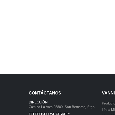
CONTÁCTANOS
VANNI
DIRECCIÓN:
Product
Camino La Vara 03800, San Bernardo, Stgo
Línea M
TELÉFONO / WHATSAPP: