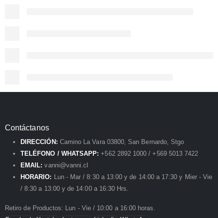
Contáctanos
DIRECCIÓN:
Camino La Vara 03800, San Bernardo, Stgo
TELÉFONO / WHATSAPP:
+562 2892 1000 / +569 5013 7422
EMAIL:
vanni@vanni.cl
HORARIO:
Lun - Mar / 8:30 a 13:00 y de 14:00 a 17:30 y Mier - Vie
/ 8:30 a 13:00 y de 14:00 a 16:30 Hrs.
Retiro de Productos: Lun - Vie / 10:00 a 16:00 horas.