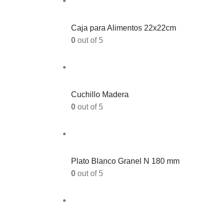
Caja para Alimentos 22x22cm
0
out of 5
Cuchillo Madera
0
out of 5
Plato Blanco Granel N 180 mm
0
out of 5