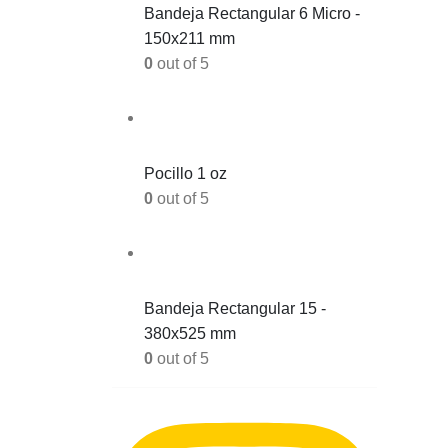
Bandeja Rectangular 6 Micro -
150x211 mm
0
out of 5
Pocillo 1 oz
0
out of 5
Bandeja Rectangular 15 -
380x525 mm
0
out of 5