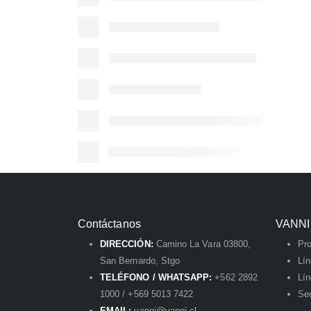
Contáctanos
VANNI
DIRECCIÓN:
Camino La Vara 03800,
Pr
San Bernardo, Stgo
Lí
TELÉFONO / WHATSAPP:
+562 2892
Lín
1000 / +569 5013 7422
Sec
EMAIL:
vanni@vanni.cl