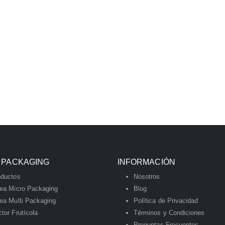
 PACKAGING
INFORMACIÓN
oductos
Nosotros
nea Micro Packaging
Blog
ea Multi Packaging
Política de Privacidad
tor Frutícola
Términos y Condiciones
Preguntas Frecuentes