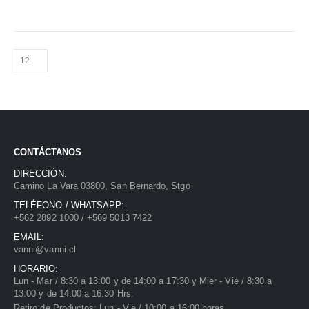
CONTÁCTANOS
DIRECCIÓN:
Camino La Vara 03800, San Bernardo, Stgo
TELÉFONO / WHATSAPP:
+562 2892 1000 / +569 5013 7422
EMAIL:
vanni@vanni.cl
HORARIO:
Lun - Mar / 8:30 a 13:00 y de 14:00 a 17:30 y Mier - Vie / 8:30 a
13:00 y de 14:00 a 16:30 Hrs.
Retiro de Productos: Lun - Vie / 10:00 a 16:00 horas.