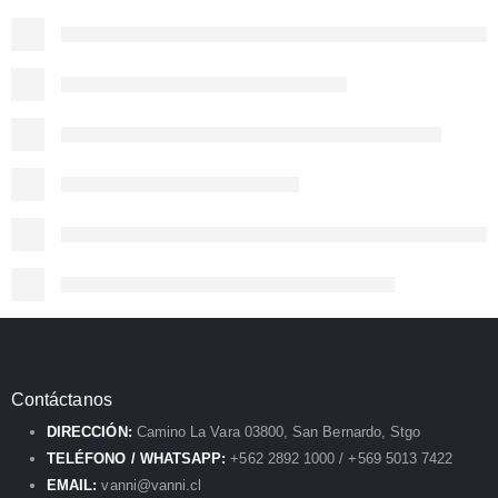
Contáctanos
DIRECCIÓN:
Camino La Vara 03800, San Bernardo, Stgo
TELÉFONO / WHATSAPP:
+562 2892 1000 / +569 5013 7422
EMAIL:
vanni@vanni.cl