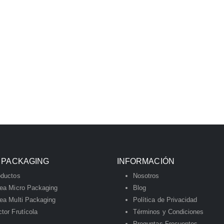
 PACKAGING
INFORMACIÓN
oductos
Nosotros
nea Micro Packaging
Blog
ea Multi Packaging
Política de Privacidad
tor Frutícola
Términos y Condiciones
Preguntas Frecuentes