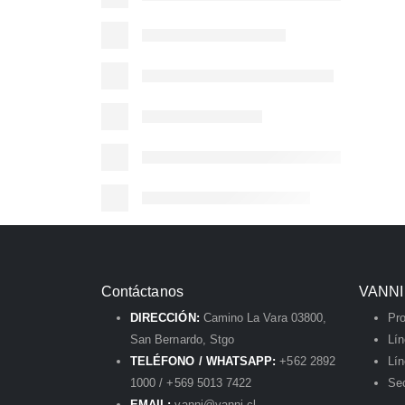
Contáctanos
VANNI
DIRECCIÓN:
Camino La Vara 03800,
Pr
San Bernardo, Stgo
Lí
TELÉFONO / WHATSAPP:
+562 2892
Lín
1000 / +569 5013 7422
Sec
EMAIL:
vanni@vanni.cl