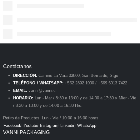
Contáctanos
DIRECCIÓN:
Camino La Vara 03800, San Bernardo, Stgo
TELÉFONO / WHATSAPP:
+562 2892 1000 / +569 5013 7422
EMAIL:
vanni@vanni.cl
HORARIO:
Lun - Mar / 8:30 a 13:00 y de 14:00 a 17:30 y Mier - Vie
/ 8:30 a 13:00 y de 14:00 a 16:30 Hrs.
Retiro de Productos: Lun - Vie / 10:00 a 16:00 horas.
Facebook
Youtube
Instagram
Linkedin
WhatsApp
VANNI PACKAGING