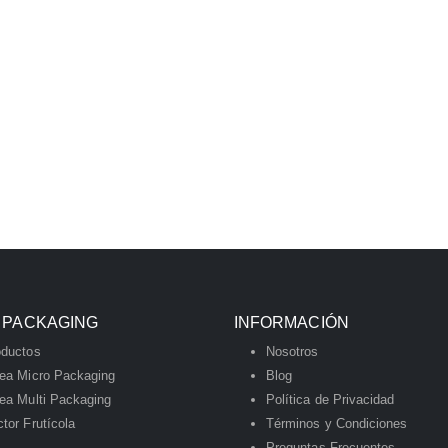
 PACKAGING
INFORMACIÓN
oductos
Nosotros
nea Micro Packaging
Blog
ea Multi Packaging
Política de Privacidad
tor Frutícola
Términos y Condiciones
Preguntas Frecuentes