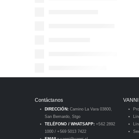
Contáctanos
VANNI
DIRECCIÓN:
Camino La Vara 03800,
Pr
San Bernardo, Stgo
Lí
TELÉFONO / WHATSAPP:
+562 2892
Lín
1000 / +569 5013 7422
Sec
EMAIL:
vanni@vanni.cl