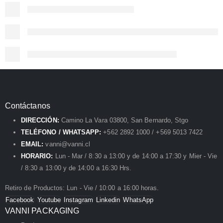
Contáctanos
DIRECCIÓN:
Camino La Vara 03800, San Bernardo, Stgo
TELÉFONO / WHATSAPP:
+562 2892 1000 / +569 5013 7422
EMAIL:
vanni@vanni.cl
HORARIO:
Lun - Mar / 8:30 a 13:00 y de 14:00 a 17:30 y Mier - Vie
/ 8:30 a 13:00 y de 14:00 a 16:30 Hrs.
Retiro de Productos: Lun - Vie / 10:00 a 16:00 horas.
Facebook
Youtube
Instagram
Linkedin
WhatsApp
VANNI PACKAGING