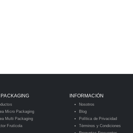
 PACKAGING
INFORMACIÓN
oductos
Nosotros
nea Micro Packaging
Blog
ea Multi Packaging
Política de Privacidad
tor Frutícola
Términos y Condiciones
Preguntas Frecuentes