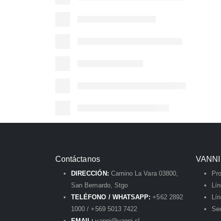
Contáctanos
VANNI
DIRECCIÓN:
Camino La Vara 03800,
Pr
San Bernardo, Stgo
Lí
TELÉFONO / WHATSAPP:
+562 2892
Lín
1000 / +569 5013 7422
Sec
EMAIL:
vanni@vanni.cl