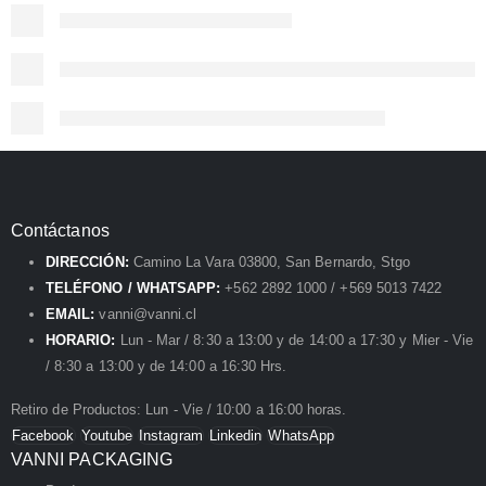
Contáctanos
DIRECCIÓN:
Camino La Vara 03800, San Bernardo, Stgo
TELÉFONO / WHATSAPP:
+562 2892 1000 / +569 5013 7422
EMAIL:
vanni@vanni.cl
HORARIO:
Lun - Mar / 8:30 a 13:00 y de 14:00 a 17:30 y Mier - Vie
/ 8:30 a 13:00 y de 14:00 a 16:30 Hrs.
Retiro de Productos: Lun - Vie / 10:00 a 16:00 horas.
Facebook
Youtube
Instagram
Linkedin
WhatsApp
VANNI PACKAGING