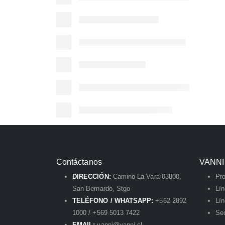
Contáctanos
VANNI
DIRECCIÓN:
Camino La Vara 03800,
Pr
San Bernardo, Stgo
Lí
TELÉFONO / WHATSAPP:
+562 2892
Lín
1000 / +569 5013 7422
Sec
EMAIL:
vanni@vanni.cl