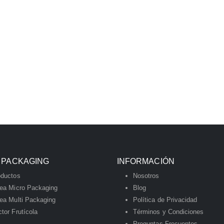
 PACKAGING
INFORMACIÓN
oductos
Nosotros
nea Micro Packaging
Blog
ea Multi Packaging
Política de Privacidad
tor Frutícola
Términos y Condiciones
Preguntas Frecuentes