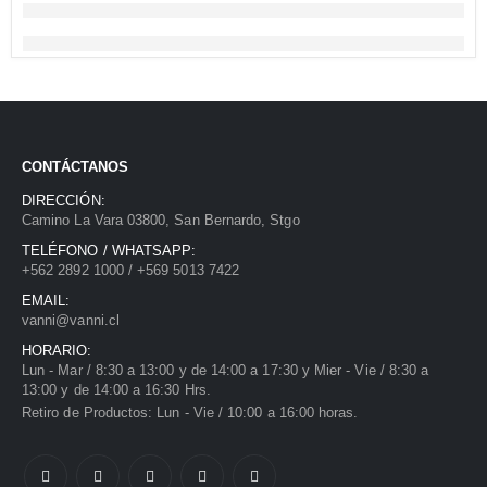
CONTÁCTANOS
DIRECCIÓN:
Camino La Vara 03800, San Bernardo, Stgo
TELÉFONO / WHATSAPP:
+562 2892 1000 / +569 5013 7422
EMAIL:
vanni@vanni.cl
HORARIO:
Lun - Mar / 8:30 a 13:00 y de 14:00 a 17:30 y Mier - Vie / 8:30 a
13:00 y de 14:00 a 16:30 Hrs.
Retiro de Productos: Lun - Vie / 10:00 a 16:00 horas.