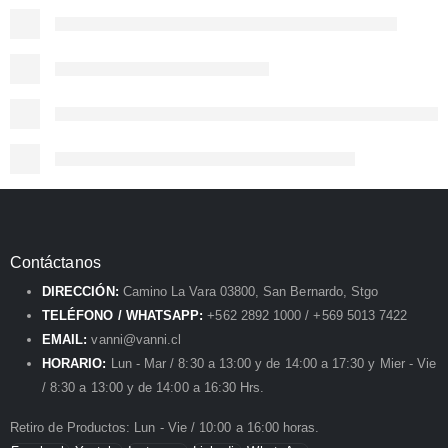
Contáctanos
DIRECCIÓN:
Camino La Vara 03800, San Bernardo, Stgo
TELÉFONO / WHATSAPP:
+562 2892 1000 / +569 5013 7422
EMAIL:
vanni@vanni.cl
HORARIO:
Lun - Mar / 8:30 a 13:00 y de 14:00 a 17:30 y Mier - Vie
/ 8:30 a 13:00 y de 14:00 a 16:30 Hrs.
Retiro de Productos: Lun - Vie / 10:00 a 16:00 horas.