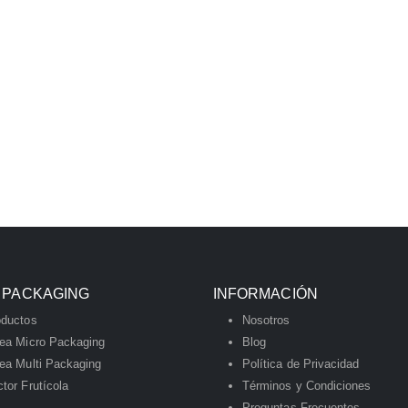
 PACKAGING
INFORMACIÓN
oductos
Nosotros
nea Micro Packaging
Blog
ea Multi Packaging
Política de Privacidad
tor Frutícola
Términos y Condiciones
Preguntas Frecuentes