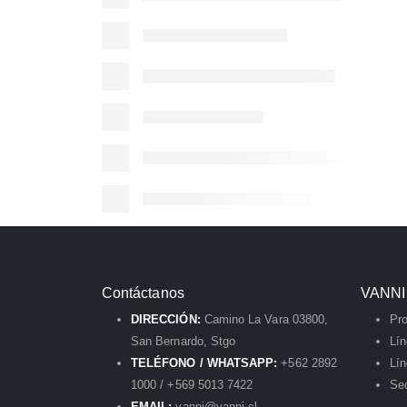
Contáctanos
VANNI
DIRECCIÓN:
Camino La Vara 03800,
Pr
San Bernardo, Stgo
Lí
TELÉFONO / WHATSAPP:
+562 2892
Lín
1000 / +569 5013 7422
Sec
EMAIL:
vanni@vanni.cl